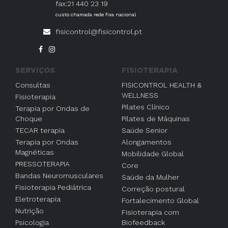
fax:21 440 23 19
custo chamada rede fixa nacional
fisicontrol@fisicontrol.pt
SERVIÇOS
FISIOTERAPIA
Consultas
FISICONTROL HEALTH &
WELLNESS
Fisioterapia
Pilates Clínico
Terapia por Ondas de
Choque
Pilates de Máquinas
TECAR terapia
Saúde Senior
Terapia por Ondas
Alongamentos
Magnéticas
Mobilidade Global
PRESSOTERAPIA
Core
Bandas Neuromusculares
Saúde da Mulher
Fisioterapia Pediátrica
Correção postural
Eletroterapia
Fortalecimento Global
Nutrição
Fisioterapia com
Psicologia
Biofeedback