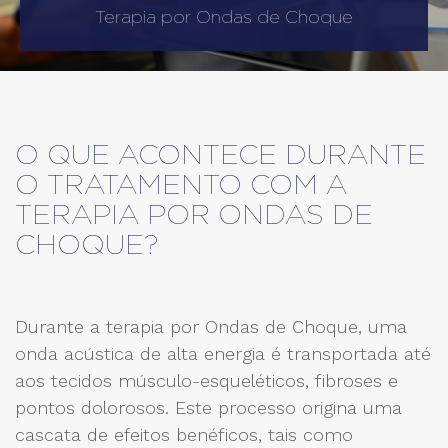
Terapia por Ondas de Choque
O QUE ACONTECE DURANTE
O TRATAMENTO COM A
TERAPIA POR ONDAS DE
CHOQUE?
Durante a terapia por Ondas de Choque, uma
onda acústica de alta energia é transportada até
aos tecidos músculo-esqueléticos, fibroses e
pontos dolorosos. Este processo origina uma
cascata de efeitos benéficos, tais como