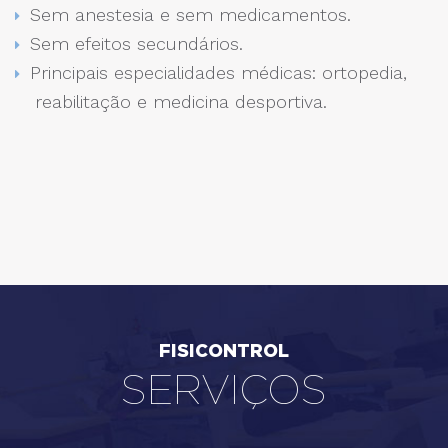
Sem anestesia e sem medicamentos.
Sem efeitos secundários.
Principais especialidades médicas: ortopedia,
reabilitação e medicina desportiva.
FISICONTROL
SERVIÇOS