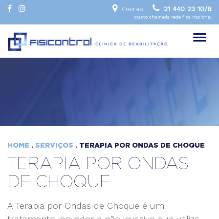
Oeiras
21 440 23 10/8
custo chamada rede fixa nacional
Toggl
naviga
HOME
.
SERVIÇOS
. TERAPIA POR ONDAS DE CHOQUE
TERAPIA POR ONDAS
DE CHOQUE
A Terapia por Ondas de Choque é um
tratamento inovador e não invasivo que utiliza