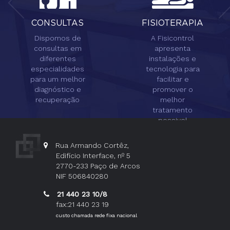
CONSULTAS
FISIOTERAPIA
Dispomos de
A Fisicontrol
consultas em
apresenta
diferentes
instalações e
especialidades
tecnologia para
para um melhor
facilitar e
diagnóstico e
promover o
recuperação
melhor
tratamento
possivel
Rua Armando Cortêz,
Edifício Interface, nº 5
2770-233 Paço de Arcos
NIF 506840280
21 440 23 10/8
fax:21 440 23 19
custo chamada rede fixa nacional