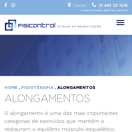
Oeiras
21 440 23 10/8
custo chamada rede fixa nacional
Toggl
naviga
HOME
.
FISIOTERAPIA
. ALONGAMENTOS
ALONGAMENTOS
O alongamento é uma das mais importantes
categorias de exercícios que mantêm e
restauram o equilíbrio músculo-esquelético.