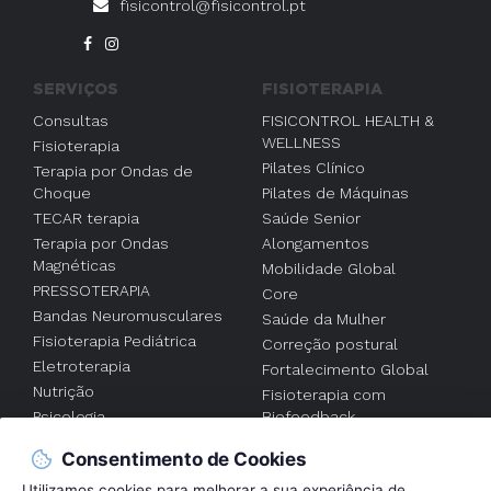
fisicontrol@fisicontrol.pt
SERVIÇOS
FISIOTERAPIA
Consultas
FISICONTROL HEALTH &
WELLNESS
Fisioterapia
Pilates Clínico
Terapia por Ondas de
Choque
Pilates de Máquinas
TECAR terapia
Saúde Senior
Terapia por Ondas
Alongamentos
Magnéticas
Mobilidade Global
PRESSOTERAPIA
Core
Bandas Neuromusculares
Saúde da Mulher
Fisioterapia Pediátrica
Correção postural
Eletroterapia
Fortalecimento Global
Nutrição
Fisioterapia com
Psicologia
Biofeedback
Acupuntura
Fisioterapia
Consentimento de Cookies
individualizada
FISIOTERAPIA AO
Utilizamos cookies para melhorar a sua experiência de