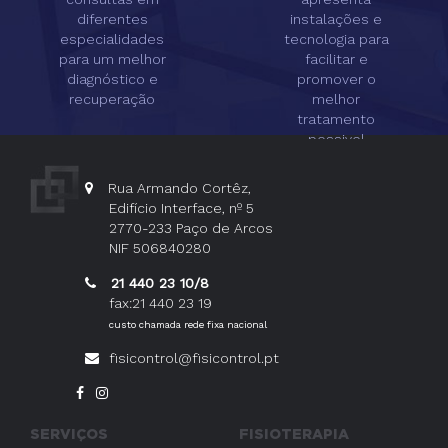
diferentes
instalações e
especialidades
tecnologia para
para um melhor
facilitar e
diagnóstico e
promover o
recuperação
melhor
tratamento
possivel
Rua Armando Cortêz,
Edifício Interface, nº 5
2770-233 Paço de Arcos
NIF 506840280
21 440 23 10/8
fax:21 440 23 19
custo chamada rede fixa nacional
fisicontrol@fisicontrol.pt
SERVIÇOS
FISIOTERAPIA