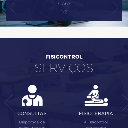
Core
1/2
FISICONTROL
SERVIÇOS
CONSULTAS
FISIOTERAPIA
Dispomos de
A Fisicontrol
consultas em
apresenta