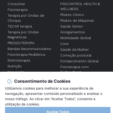
Consultas
FISICONTROL HEALTH &
WELLNESS
Fisioterapia
Pilates Clínico
Terapia por Ondas de
Choque
Pilates de Máquinas
TECAR terapia
Saúde Senior
Terapia por Ondas
Alongamentos
Magnéticas
Mobilidade Global
PRESSOTERAPIA
Core
Bandas Neuromusculares
Saúde da Mulher
Fisioterapia Pediátrica
Correção postural
Eletroterapia
Fortalecimento Global
Nutrição
Fisioterapia com
Psicologia
Biofeedback
Acupuntura
Fisioterapia
Consentimento de Cookies
individualizada
Utilizamos cookies para melhorar a sua experiência de
FISIOTERAPIA AO
navegação, apresentar conteúdo personalizado e analisar o
DOMICILIO
nosso tráfego. Ao clicar em "Aceitar Todos", consente a
utilização de cookies.
2017 © Fisicontrol . Clínica de Reabilitação |
Política de Privacidade e
Aceitar Todos
Cookies