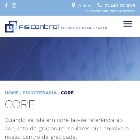
Oeiras
21 440 23 10/8
custo chamada rede fixa nacional
Toggl
naviga
HOME
.
FISIOTERAPIA
. CORE
CORE
Quando se fala em core faz-se referência ao
conjunto de grupos musculares que envolve o
nosso centro de gravidade.