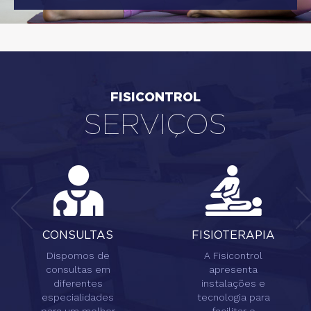
FISICONTROL
SERVIÇOS
CONSULTAS
FISIOTERAPIA
Dispomos de
A Fisicontrol
consultas em
apresenta
diferentes
instalações e
especialidades
tecnologia para
para um melhor
facilitar e