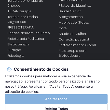
Terapia por Ondas de
Choque
Pilates de Máquinas
TECAR terapia
Saúde Senior
Terapia por Ondas
Alongamentos
Magnéticas
Mobilidade Global
PRESSOTERAPIA
Core
Bandas Neuromusculares
Saúde da Mulher
Fisioterapia Pediátrica
Correção postural
Eletroterapia
Fortalecimento Global
Nutrição
Fisioterapia com
Psicologia
Biofeedback
Acupuntura
Fisioterapia
individualizada
Consentimento de Cookies
FISIOTERAPIA AO
Utilizamos cookies para melhorar a sua experiência de
DOMICILIO
navegação, apresentar conteúdo personalizado e analisar o
nosso tráfego. Ao clicar em "Aceitar Todos", consente a
2017 © Fisicontrol . Clínica de Reabilitação |
Política de Privacidade e
utilização de cookies.
Cookies
Aceitar Todos
By
Bluesoft
Rejeitar Todos