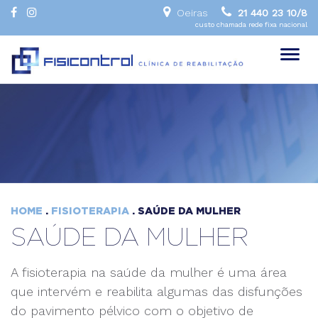
Oeiras
21 440 23 10/8
custo chamada rede fixa nacional
Toggl
naviga
HOME
.
FISIOTERAPIA
. SAÚDE DA MULHER
SAÚDE DA MULHER
A fisioterapia na saúde da mulher é uma área
que intervém e reabilita algumas das disfunções
do pavimento pélvico com o objetivo de