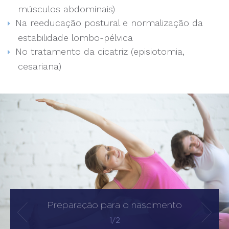
músculos abdominais)
Na reeducação postural e normalização da
estabilidade lombo-pélvica
No tratamento da cicatriz (episiotomia,
cesariana)
Preparação para o nascimento
1/2