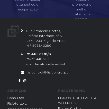
diagnóstico e
promover o
recuperação
melhor
tratamento
possivel
Rua Armando Cortêz,
Edifício Interface, nº 5
2770-233 Paço de Arcos
NIF 506840280
21 440 23 10/8
fax:21 440 23 19
custo chamada rede fixa nacional
fisicontrol@fisicontrol.pt
SERVIÇOS
FISIOTERAPIA
Consultas
FISICONTROL HEALTH &
WELLNESS
Fisioterapia
Pilates Clínico
Terapia por Ondas de