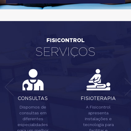
FISICONTROL
SERVIÇOS
CONSULTAS
FISIOTERAPIA
Dispomos de
A Fisicontrol
consultas em
apresenta
diferentes
instalações e
especialidades
tecnologia para
para um melhor
facilitar e