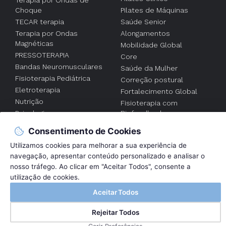
Choque
Pilates de Máquinas
TECAR terapia
Saúde Senior
Terapia por Ondas
Alongamentos
Magnéticas
Mobilidade Global
PRESSOTERAPIA
Core
Bandas Neuromusculares
Saúde da Mulher
Fisioterapia Pediátrica
Correção postural
Eletroterapia
Fortalecimento Global
Nutrição
Fisioterapia com
Psicologia
Biofeedback
Acupuntura
Fisioterapia
Consentimento de Cookies
individualizada
Utilizamos cookies para melhorar a sua experiência de
FISIOTERAPIA AO
navegação, apresentar conteúdo personalizado e analisar o
DOMICILIO
nosso tráfego. Ao clicar em "Aceitar Todos", consente a
utilização de cookies.
2017 © Fisicontrol . Clínica de Reabilitação |
Política de Privacidade e
Aceitar Todos
Cookies
By
Bluesoft
Rejeitar Todos