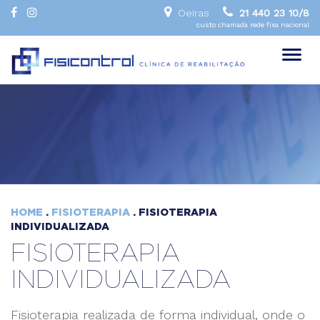
Oeiras
21 440 23 10/8
custo chamada rede fixa nacional
Toggl
naviga
HOME
.
FISIOTERAPIA
. FISIOTERAPIA
INDIVIDUALIZADA
FISIOTERAPIA
INDIVIDUALIZADA
Fisioterapia realizada de forma individual, onde o